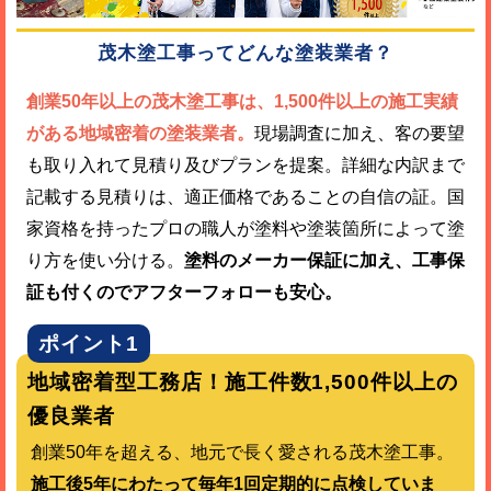
茂木塗工事ってどんな塗装業者？
創業50年以上の茂木塗工事は、1,500件以上の施工実績
がある地域密着の塗装業者。
現場調査に加え、客の要望
も取り入れて見積り及びプランを提案。詳細な内訳まで
記載する見積りは、適正価格であることの自信の証。国
家資格を持ったプロの職人が塗料や塗装箇所によって塗
り方を使い分ける。
塗料のメーカー保証に加え、工事保
証も付くのでアフターフォローも安心。
ポイント1
地域密着型工務店！施工件数1,500件以上の
優良業者
創業50年を超える、地元で長く愛される茂木塗工事。
施工後5年にわたって毎年1回定期的に点検していま