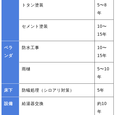
トタン塗装
5〜8
年
セメント塗装
10〜
15年
ベラ
防水工事
10〜
ンダ
15年
雨樋
5〜10
年
床下
防蟻処理（シロアリ対策）
5年
設備
給湯器交換
約10
年