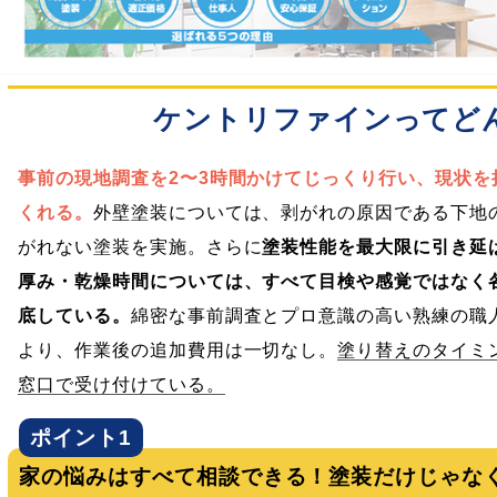
ケントリファインってど
事前の現地調査を2〜3時間かけてじっくり行い、現状
くれる。
外壁塗装については、剥がれの原因である下地
がれない塗装を実施。さらに
塗装性能を最大限に引き延
厚み・乾燥時間については、すべて目検や感覚ではなく
底している。
綿密な事前調査とプロ意識の高い熟練の職
より、作業後の追加費用は一切なし。
塗り替えのタイミ
窓口で受け付けている。
ポイント1
家の悩みはすべて相談できる！塗装だけじゃな