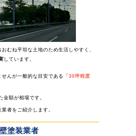
おおむね平坦な土地のため生活しやすく、
実
しています。
ませんが一般的な目安である
「30坪程度
した金額が相場です。
良業者をご紹介します。
壁塗装業者